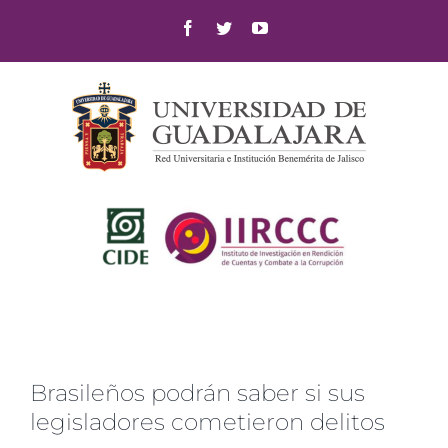
Skip
Facebook
Twitter
YouTube
to
content
Brasileños podrán saber si sus
legisladores cometieron delitos