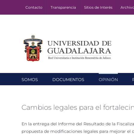
Skip
Contacto
Transparencia
Sitios de Interés
Archiv
to
content
SOMOS
DOCUMENTOS
OPINIÓN
Cambios legales para el fortaleci
En la entrega del Informe del Resultado de la Fiscali
propuesta de modificaciones legales para mejorar el