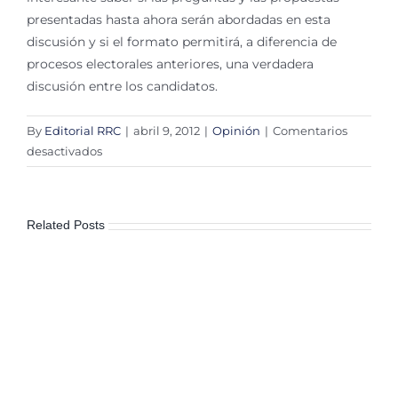
presentadas hasta ahora serán abordadas en esta
discusión y si el formato permitirá, a diferencia de
procesos electorales anteriores, una verdadera
discusión entre los candidatos.
By
Editorial RRC
|
abril 9, 2012
|
Opinión
|
Comentarios
en
desactivados
Ciudadanos
frente
a
Related Posts
campañas
electorales