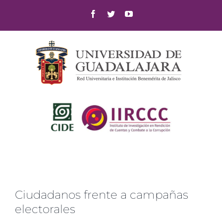
Skip
Facebook
Twitter
YouTube
to
content
Ciudadanos frente a campañas
electorales