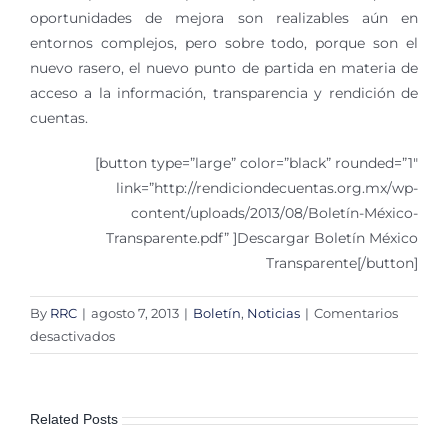
oportunidades de mejora son realizables aún en
entornos complejos, pero sobre todo, porque son el
nuevo rasero, el nuevo punto de partida en materia de
acceso a la información, transparencia y rendición de
cuentas.
[button type=”large” color=”black” rounded=”1″
link=”http://rendiciondecuentas.org.mx/wp-
content/uploads/2013/08/Boletín-México-
Transparente.pdf” ]Descargar Boletín México
Transparente[/button]
By
RRC
|
agosto 7, 2013
|
Boletín
,
Noticias
|
Comentarios
en
desactivados
Colectivo
por
la
Related Posts
Transparencia