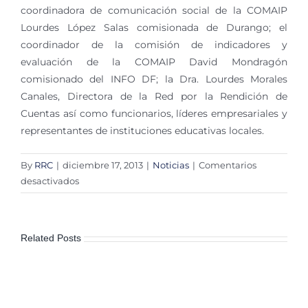
coordinadora de comunicación social de la COMAIP
Lourdes López Salas comisionada de Durango; el
coordinador de la comisión de indicadores y
evaluación de la COMAIP David Mondragón
comisionado del INFO DF; la Dra. Lourdes Morales
Canales, Directora de la Red por la Rendición de
Cuentas así como funcionarios, líderes empresariales y
representantes de instituciones educativas locales.
By
RRC
|
diciembre 17, 2013
|
Noticias
|
Comentarios
en
desactivados
Consejero
del
INAIP
Related Posts
rinde
informe
a
la
sociedad