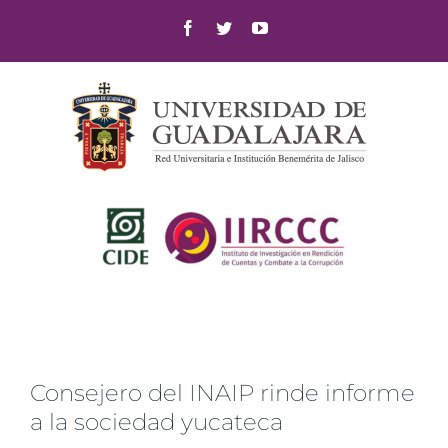
Skip
Facebook
Twitter
YouTube
to
content
Consejero del INAIP rinde informe
a la sociedad yucateca