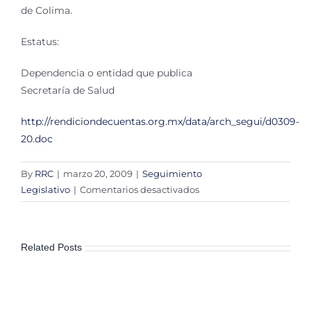
de Colima.
Estatus:
Dependencia o entidad que publica
Secretaría de Salud
http://rendiciondecuentas.org.mx/data/arch_segui/d0309-
20.doc
By
RRC
|
marzo 20, 2009
|
Seguimiento
en
Legislativo
|
Comentarios desactivados
CONVENIO
Específico
en
Related Posts
materia
de
transferencia
de