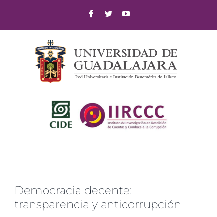
Skip
Facebook
Twitter
YouTube
to
content
Democracia decente:
transparencia y anticorrupción