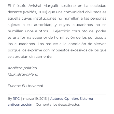
El filósofo Avishai Margalit sostiene en La sociedad
decente (Paidós, 2010) que una comunidad civilizada es
aquella cuyas instituciones no humillan a las personas
sujetas a su autoridad, y cuyos ciudadanos no se
humillan unos a otros. El ejercicio corrupto del poder
es una forma superior de humillación de los políticos a
los ciudadanos. Los reduce a la condición de siervos
porque los exprime con impuestos excesivos de los que
se apropian cínicamente.
Analista político.
@LF_BravoMena
Fuente: El Universal
By
RRC
|
marzo 19, 2015
|
Autores
,
Opinión
,
Sistema
en
anticorrupción
|
Comentarios desactivados
Democracia