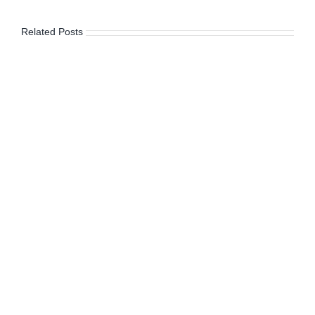
decente:
transparencia
Related Posts
y
anticorrupción