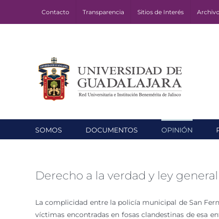
Skip
Contacto
Transparencia
Sitios de Interés
Archiv
to
content
SOMOS
DOCUMENTOS
OPINIÓN
Derecho a la verdad y ley general
La complicidad entre la policía municipal de San Fern
víctimas encontradas en fosas clandestinas de esa enti