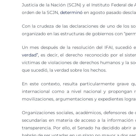
Justicia de la Nación (SCJN) y el Instituto Federal de
orden de la SCJN,
determinó
en agosto pasado desclas
Con la crudeza de las declaraciones de uno de los so
organizado en las estructuras de gobiernos con “per
Un mes después de la resolución del IFAI, sucedió 
verdad”,
es decir, el derecho reconocido por el siste
víctimas de violaciones de derechos humanos y la soc
que sucedió, la verdad sobre los hechos.
En este contexto, resulta particularmente grave q
internacional como a nivel nacional y propongan 
movilizaciones, argumentaciones y expedientes logra
Organizaciones sociales, académicos, defensores de 
secundarias en materia de acceso a la información c
transparencia. Por ello, el Senado ha decidido abrir 
habrán de ser votadas en un plazo no mayor a dos se