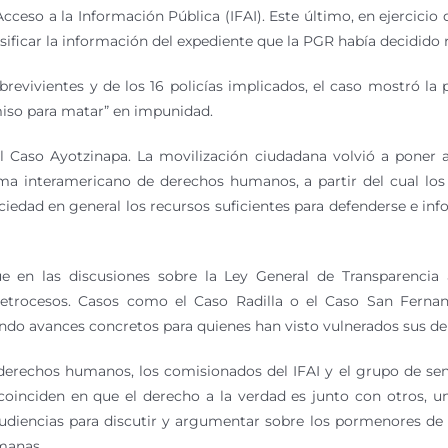
 Acceso a la Información Pública (IFAI). Este último, en ejercic
ificar la información del expediente que la PGR había decidido r
brevivientes y de los 16 policías implicados, el caso mostró la 
miso para matar” en impunidad.
el Caso Ayotzinapa. La movilización ciudadana volvió a poner 
ma interamericano de derechos humanos, a partir del cual los E
iedad en general los recursos suficientes para defenderse e in
ue en las discusiones sobre la Ley General de Transparencia 
retrocesos. Casos como el Caso Radilla o el Caso San Fern
ndo avances concretos para quienes han visto vulnerados sus de
derechos humanos, los comisionados del IFAI y el grupo de se
oinciden en que el derecho a la verdad es junto con otros, u
audiencias para discutir y argumentar sobre los pormenores de la
manas.