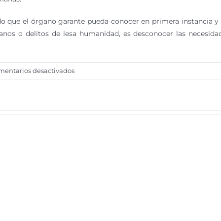
o que el órgano garante pueda conocer en primera instancia y qu
nos o delitos de lesa humanidad, es desconocer las necesida
en
mentarios desactivados
Derecho
a
la
verdad
y
ley
general
de
transparencia