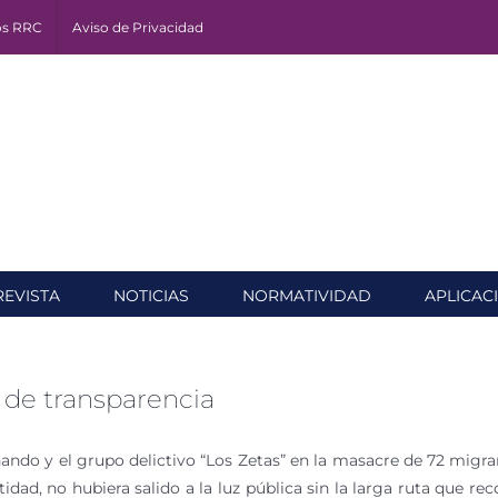
os RRC
Aviso de Privacidad
REVISTA
NOTICIAS
NORMATIVIDAD
APLICAC
 de transparencia
ando y el grupo delictivo “Los Zetas” en la masacre de 72 migra
dad, no hubiera salido a la luz pública sin la larga ruta que re