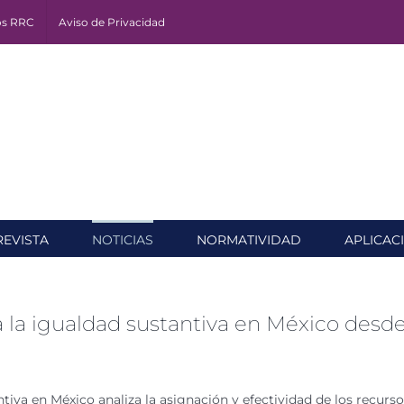
os RRC
Aviso de Privacidad
REVISTA
NOTICIAS
NORMATIVIDAD
APLICAC
la igualdad sustantiva en México desde 
ntiva en México analiza la asignación y efectividad de los recur