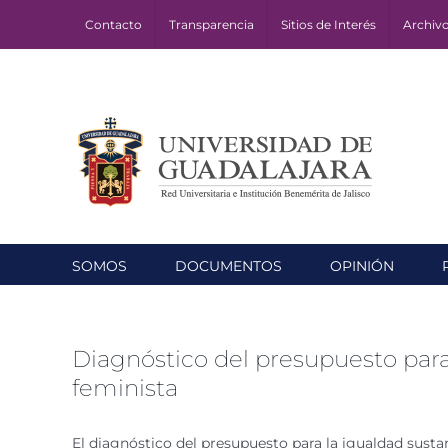
Skip
Contacto
Transparencia
Sitios de Interés
Archiv
to
content
SOMOS
DOCUMENTOS
OPINIÓN
Diagnóstico del presupuesto para 
feminista
El diagnóstico del presupuesto para la igualdad susta