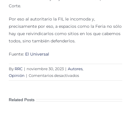
Corte.
Por eso al autoritario la FIL le incomoda y,
precisamente por eso, a espacios como la Feria no sólo
hay que reivindicarlos como sitios en los que cabemos
todos, sino también defenderlos.
Fuente:
El Universal
By
RRC
|
noviembre 30, 2023
|
Autores
,
en
Opinión
|
Comentarios desactivados
El
autoritario
y
Related Posts
la
FIL