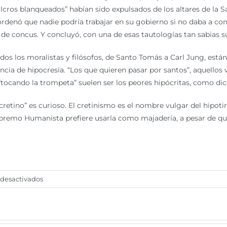
lcros blanqueados” habían sido expulsados de los altares de la 
rdenó que nadie podría trabajar en su gobierno si no daba a cono
o de concus. Y concluyó, con una de esas tautologías tan sabi
Todos los moralistas y filósofos, de Santo Tomás a Carl Jung, est
dencia de hipocresía. “Los que quieren pasar por santos”, aquello
“tocando la trompeta” suelen ser los peores hipócritas, como d
“cretino” es curioso. El cretinismo es el nombre vulgar del hipo
upremo Humanista prefiere usarla como majadería, a pesar de 
en
desactivados
El
cretino
y
la