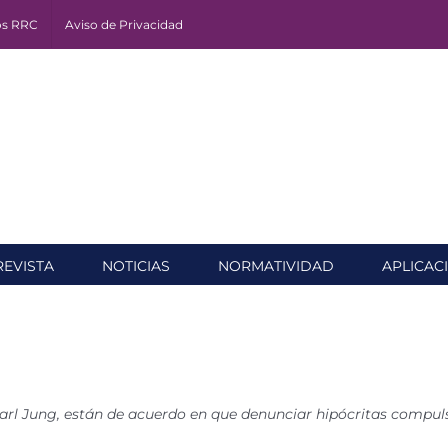
os RRC
Aviso de Privacidad
REVISTA
NOTICIAS
NORMATIVIDAD
APLICAC
arl Jung, están de acuerdo en que denunciar hipócritas compulsi