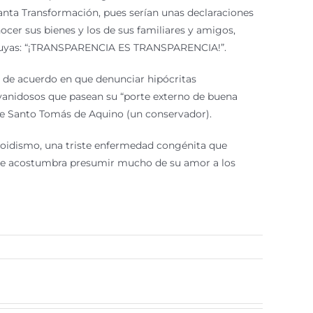
Santa Transformación, pues serían unas declaraciones
cer sus bienes y los de sus familiares y amigos,
as suyas: “¡TRANSPARENCIA ES TRANSPARENCIA!”.
án de acuerdo en que denunciar hipócritas
s vanidosos que pasean su “porte externo de buena
ice Santo Tomás de Aquino (un conservador).
tiroidismo, una triste enfermedad congénita que
que acostumbra presumir mucho de su amor a los