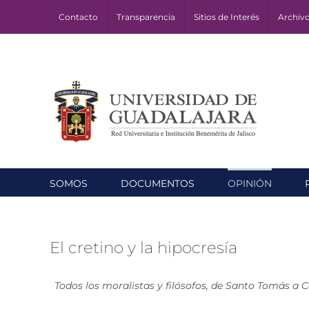
Skip
Contacto
Transparencia
Sitios de Interés
Archiv
to
content
SOMOS
DOCUMENTOS
OPINIÓN
El cretino y la hipocresía
Todos los moralistas y filósofos, de Santo Tomás a C