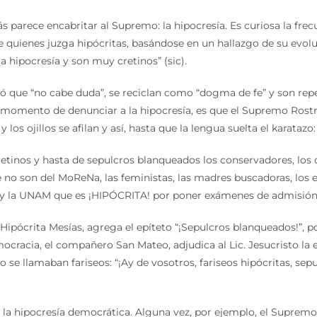
 parece encabritar al Supremo: la hipocresía. Es curiosa la frec
 quienes juzga hipócritas, basándose en un hallazgo de su evolu
a hipocresía y son muy cretinos” (sic).
nó que “no cabe duda”, se reciclan como “dogma de fe” y son rep
 momento de denunciar a la hipocresía, es que el Supremo Rostro s
y los ojillos se afilan y así, hasta que la lengua suelta el karataz
retinos y hasta de sepulcros blanqueados los conservadores, los 
e no son del MoReNa, las feministas, las madres buscadoras, los 
 y la UNAM que es ¡HIPÓCRITA! por poner exámenes de admisión
ipócrita Mesías, agrega el epíteto “¡Sepulcros blanqueados!”, po
cracia, el compañero San Mateo, adjudica al Lic. Jesucristo la e
o se llamaban fariseos: “¡Ay de vosotros, fariseos hipócritas, s
 la hipocresía democrática. Alguna vez, por ejemplo, el Supremo