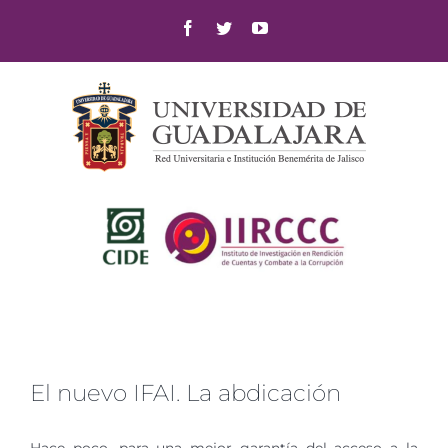
Skip
Facebook
Twitter
YouTube
to
content
El nuevo IFAI. La abdicación