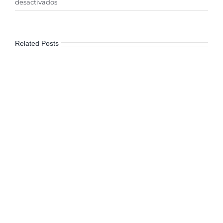
en
desactivados
El
nuevo
IFAI.
Related Posts
La
abdicación