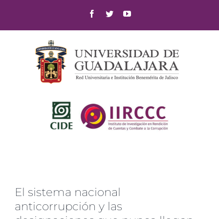
Skip
Facebook
Twitter
YouTube
to
content
El sistema nacional
anticorrupción y las