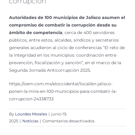
corrupción
Autoridades de 100 municipios de Jalisco asumen el
compromiso de combatir la corrupción desde su
ámbito de competencia
; cerca de 400 servidores
públicos, entre estos, alcaldes, síndicos y secretarios
generales acudieron al ciclo de conferencias “El reto de
la integridad en los municipios: coordinación entre
prevención, fiscalización y sanción”, en el marco de la
Segunda Jornada Anticorrupción 2025.
https://oem.com.mx/eloccidental/local/en-jalisco-
ponen-la-mira-en-100-municipios-para-combatir-la-
corrupcion-24338733
By
Lourdes Morales
|
junio 19,
en
2025
|
Noticias
|
Comentarios desactivados
En
Jalisco,