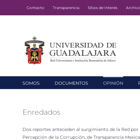
Skip
Contacto
Transparencia
Sitios de Interés
Archiv
to
content
SOMOS
DOCUMENTOS
OPINIÓN
Enredados
Dos reportes anteceden al surgimiento de la Red por 
Percepción de la Corrupción, de Transparencia Mexicana