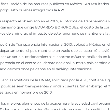
fiscalización de los recursos públicos en México. Sus resultado
n propuesto quienes integramos la RRC.
respecto al observado en el 2007, el informe de Transparencia M
 organismo que dirige EDUARDO BOHORQUEZ, el costo de la corru
ejos de aminorar, el impacto de este fenómeno se mantiene a la a
ción de Transparencia Internacional 2010, colocó a México en el 
partamento, el país mantiene un vuelo que caracterizó al avió
tear un serio cuestionamiento: el enorme esfuerzo realizado en la
nsparencia en el centro del debate nacional, nuestro país camina 
sado caímos once peldaños en el ranking internacional.
 Ciencias Políticas de la UNAM, solicitada por la ASF, contiene al
s públicas sean transparentes y rindan cuentas. Sin embargo, e
 realizada en noviembre de 2010.
los mejores elementos de la academia y la sociedad civil orga
Todos con un mismo desafío: construir una verdadera política d