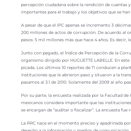
percepción ciudadana sobre la rendición de cuentas y 
importantes para el trabajo y los objetivos que se ha
A pesar de que el IPC apenas se incremento 3 décimas 
200 millones de actos de corrupción. De acuerdo al
pesos: 5 mil millones más que hace 4 años. Es decir, l
Junto con pegado, el Índice de Percepción de la Corrup
organismo dirigido por HUGUETTE LABELLE. En este de
picada. Los últimos 10 reportes de TI conducen a plan
instituciones que le abrieron paso y situaron a la tra
pasamos al 3.1 de 2010. Solamente del 2009 al año pa
Por su parte, la encuesta realizada por la Facultad de
mexicanos considera importante que las institucione
se encargan de “auditar o fiscalizar”. La encuesta fue
La RRC nace en el momento preciso y apadrinada por 
derecho a la información y medios de comunicación. 