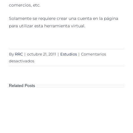
comercios, etc.
Solamente se requiere crear una cuenta en la página
para utilizar esta herramienta virtual.
By
RRC
|
octubre 21, 2011
|
Estudios
|
Comentarios
en
desactivados
EveryBlock,
iniciativa
para
Related Posts
que
ciudadanos
se
apropien
de
su
calle