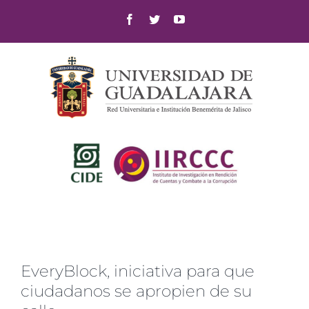
Skip
Facebook
Twitter
YouTube
to
content
EveryBlock, iniciativa para que
ciudadanos se apropien de su