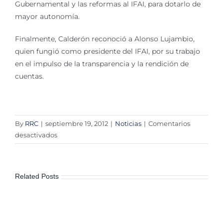
Gubernamental y las reformas al IFAI, para dotarlo de
mayor autonomía.
Finalmente, Calderón reconoció a Alonso Lujambio,
quien fungió como presidente del IFAI, por su trabajo
en el impulso de la transparencia y la rendición de
cuentas.
By
RRC
|
septiembre 19, 2012
|
Noticias
|
Comentarios
en
desactivados
Inauguran
la
Semana
Related Posts
de
la
Transparencia