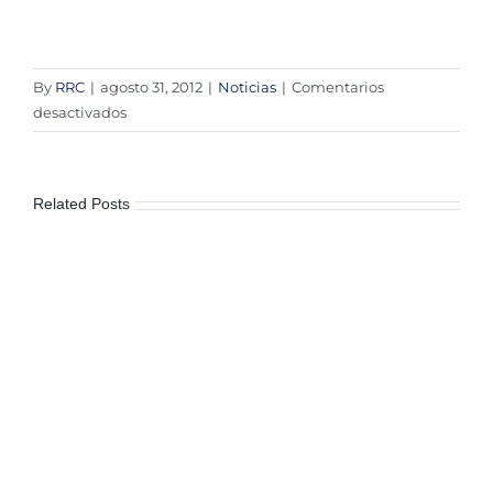
By
RRC
|
agosto 31, 2012
|
Noticias
|
Comentarios
en
desactivados
Información
gubernamental
debe
Related Posts
ser
de
más
fácil
acceso:
Peschard