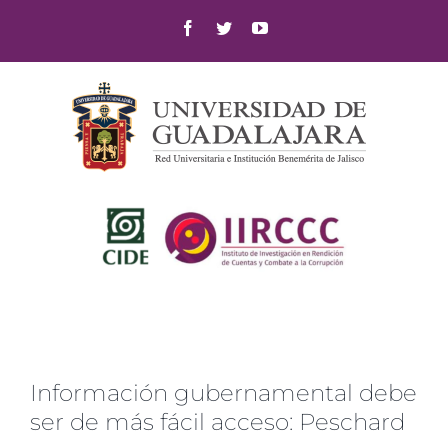
Skip
Facebook
Twitter
YouTube
to
content
Información gubernamental debe
ser de más fácil acceso: Peschard