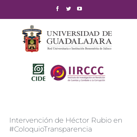
Skip
Facebook
Twitter
YouTube
to
content
Intervención de Héctor Rubio en
#ColoquioTransparencia