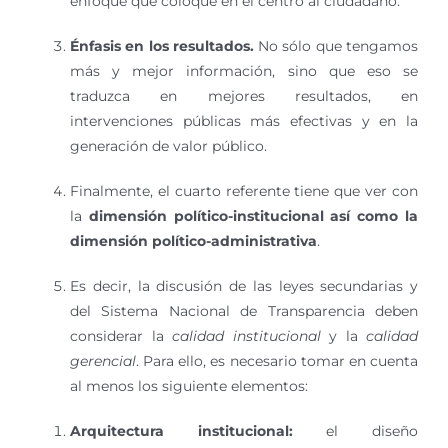
enfoque que coloque en el centro al ciudadano.
É
nfasis en los resultados.
No sólo que tengamos
más y mejor información, sino que eso se
traduzca en mejores resultados, en
intervenciones públicas más efectivas y en la
generación de valor público.
Finalmente, el cuarto referente tiene que ver con
la
dimensi
ó
n pol
í
tico-institucional as
í
como la
dimensi
ó
n pol
í
tico-administrativa
.
Es decir, la discusión de las leyes secundarias y
del Sistema Nacional de Transparencia deben
considerar la
calidad institucional
y la
calidad
gerencial
. Para ello, es necesario tomar en cuenta
al menos los siguiente elementos:
Arquitectura institucional:
el diseño