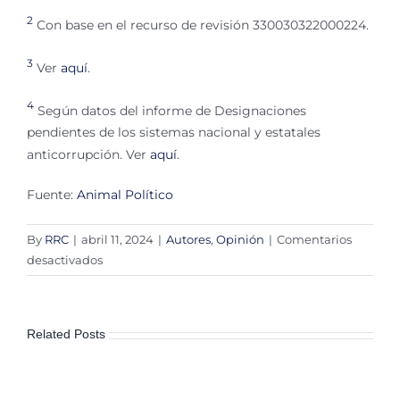
2
Con base en el recurso de revisión 330030322000224.
3
Ver
aquí
.
4
Según datos del informe de Designaciones
pendientes de los sistemas nacional y estatales
anticorrupción. Ver
aquí
.
Fuente:
Animal Político
By
RRC
|
abril 11, 2024
|
Autores
,
Opinión
|
Comentarios
en
desactivados
La
Comisión
de
Related Posts
Selección
del
Sistema