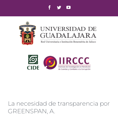
Skip
Facebook
Twitter
YouTube
to
content
La necesidad de transparencia por
GREENSPAN, A.