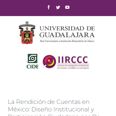
Skip
Facebook
Twitter
YouTube
to
content
La Rendición de Cuentas en
México: Diseño Institucional y