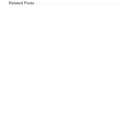
Related Posts
Cuentas
en
México:
Diseño
Institucional
y
Participación
Ciudadana
por
Dr.
Alberto
J.
Olvera
Rivera