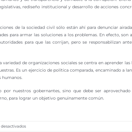
egislativas, rediseño institucional y desarrollo de acciones conc
ones de la sociedad civil sólo están ahí para denunciar airada
es para armar las soluciones a los problemas. En efecto, son acti
toridades para que las corrijan, pero se responsabilizan ant
a variedad de organizaciones sociales se centra en aprender las 
estras. Es un ejercicio de política comparada, encaminado a lan
os humanos.
do por nuestros gobernantes, sino que debe ser aprovechado
ierno, para lograr un objetivo genuinamente común.
en
 desactivados