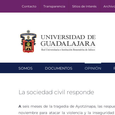
Skip
Contacto
Transparencia
Sitios de Interés
Archiv
to
content
SOMOS
DOCUMENTOS
OPINIÓN
La sociedad civil responde
A
seis meses de la tragedia de Ayotzinapa, las respu
noviembre para atacar la violencia y la inseguridad