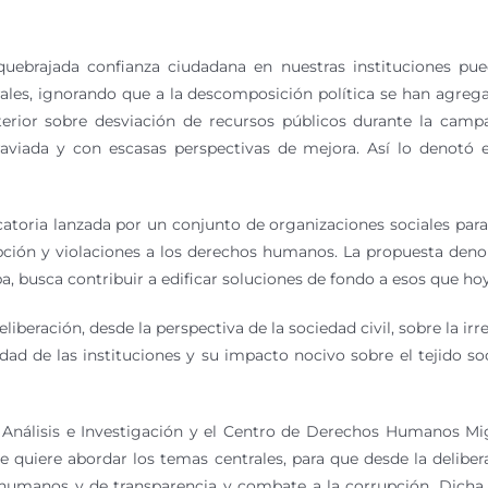
uebrajada confianza ciudadana en nuestras instituciones pue
rales, ignorando que a la descomposición política se han agr
erior sobre desviación de recursos públicos durante la camp
raviada y con escasas perspectivas de mejora. Así lo denotó e
catoria lanzada por un conjunto de organizaciones sociales para
rupción y violaciones a los derechos humanos. La propuesta deno
, busca contribuir a edificar soluciones de fondo a esos que ho
iberación, desde la perspectiva de la sociedad civil, sobre la irr
dad de las instituciones y su impacto nocivo sobre el tejido soc
 Análisis e Investigación y el Centro de Derechos Humanos Mi
 quiere abordar los temas centrales, para que desde la delibe
umanos y de transparencia y combate a la corrupción. Dicha 