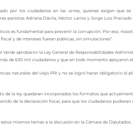
sado por los ciudadanos en las urnas, quienes exigen que se 
es panistas Adriana Dávila, Héctor Larios y Jorge Luis Preciado
licos es fundamental para prevenir la corrupción. Por eso, nosotr
fiscal y de intereses fueran públicas, sin simulaciones”.
el Verde aprobaron la Ley General de Responsabilidades Administr
n más de 630 mil ciudadanos y que en todo momento apoyaron el
ias naturales del viejo PRI y no se logró hacer obligatorio el p
to de la ley quedaran incorporados los formatos que actualmente
nido de la declaración fiscal, para que los ciudadanos pudieran
á estos mismos temas a la discusión en la Cámara de Diputados.