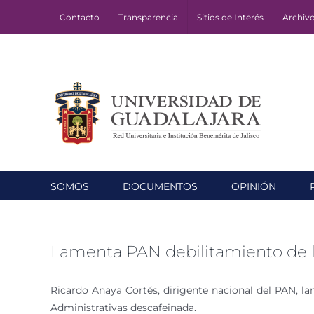
Skip
Contacto
Transparencia
Sitios de Interés
Archiv
to
content
SOMOS
DOCUMENTOS
OPINIÓN
Lamenta PAN debilitamiento de 
Ricardo Anaya Cortés, dirigente nacional del PAN, l
Administrativas descafeinada.