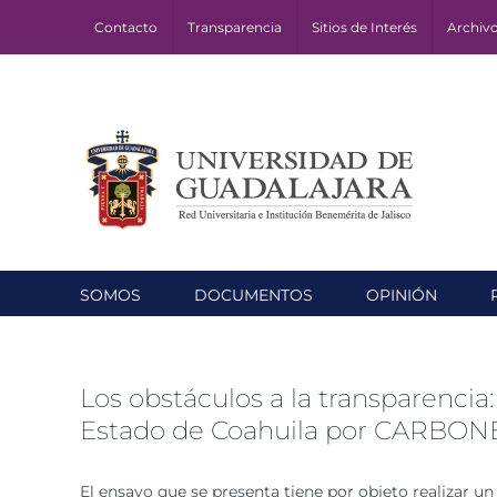
Skip
Contacto
Transparencia
Sitios de Interés
Archiv
to
content
SOMOS
DOCUMENTOS
OPINIÓN
Los obstáculos a la transparencia
Estado de Coahuila por CARBONE
El ensayo que se presenta tiene por objeto realizar u