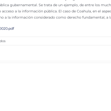
ública gubernamental. Se trata de un ejemplo, de entre los much
to acceso a la información pública. El caso de Coahula, en el asp
o a la información considerado como derecho fundamental, a la v
0020.pdf
en
ados
Los
obstáculos
a
la
transparencia:
el
caso
de
la
Ley
Orgánica
de