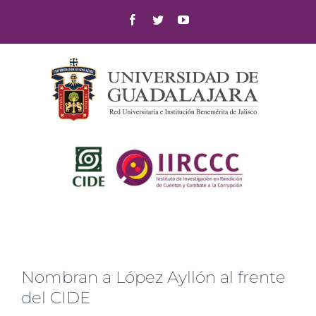
Skip
Facebook
Twitter
YouTube
to
content
Nombran a López Ayllón al frente
del CIDE