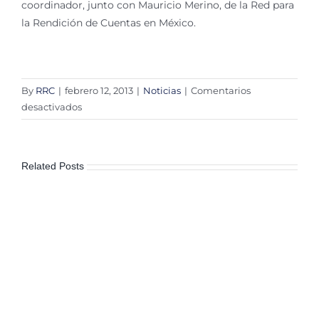
coordinador, junto con Mauricio Merino, de la Red para
la Rendición de Cuentas en México.
By
RRC
|
febrero 12, 2013
|
Noticias
|
Comentarios
en
desactivados
Nombran
a
López
Related Posts
Ayllón
al
frente
del
CIDE