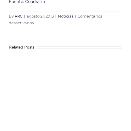
Fuente:
Cuadratin
By
RRC
|
agosto 21, 2013
|
Noticias
|
Comentarios
en
desactivados
Podrá
Ejecutivo
apelar
Related Posts
decisiones
del
IFAI