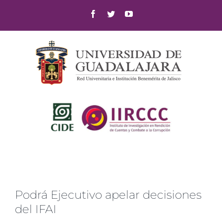
Skip
Facebook
Twitter
YouTube
to
content
Podrá Ejecutivo apelar decisiones
del IFAI