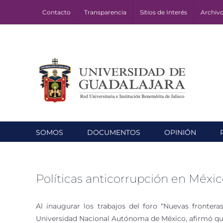
Skip
Contacto
Transparencia
Sitios de Interés
Archiv
to
content
SOMOS
DOCUMENTOS
OPINIÓN
Políticas anticorrupción en Méxic
Al inaugurar los trabajos del foro “Nuevas frontera
Universidad Nacional Autónoma de México, afirmó que h