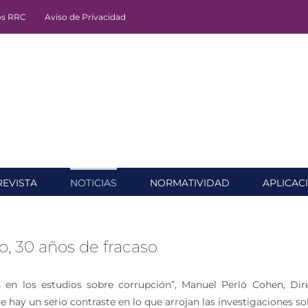
os RRC
Aviso de Privacidad
REVISTA
NOTICIAS
NORMATIVIDAD
APLICAC
o, 30 años de fracaso
s en los estudios sobre corrupción”, Manuel Perló Cohen, Dire
ay un serio contraste en lo que arrojan las investigaciones sob