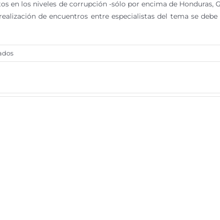
tos en los niveles de corrupción -sólo por encima de Honduras, G
realización de encuentros entre especialistas del tema se debe 
en
ados
Políticas
anticorrupción
en
México,
30
años
de
fracaso