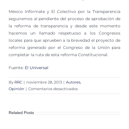
México Infórmate y El Colectivo por la Transparencia
seguiremos al pendiente del proceso de aprobación de
la reforma de transparencia y desde este momento
hacemos un llamado respetuoso a los Congresos
locales para que aprueben a la brevedad el proyecto de
reforma generado por el Congreso de la Unión para
completar la ruta de esta reforma Constitucional.
Fuente:
El Universal
By
RRC
|
noviembre 28, 2013
|
Autores
,
en
Opinión
|
Comentarios desactivados
¡Por
fin!
Aprueba
Related Posts
Congreso
Reforma
de