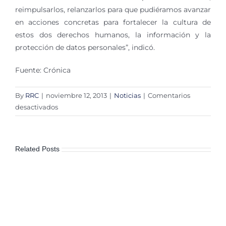
reimpulsarlos, relanzarlos para que pudiéramos avanzar
en acciones concretas para fortalecer la cultura de
estos dos derechos humanos, la información y la
protección de datos personales”, indicó.
Fuente: Crónica
By
RRC
|
noviembre 12, 2013
|
Noticias
|
Comentarios
en
desactivados
Presidenta
de
CDHDF
Related Posts
buscará
mayor
transparencia
y
rendición
de
cuentas