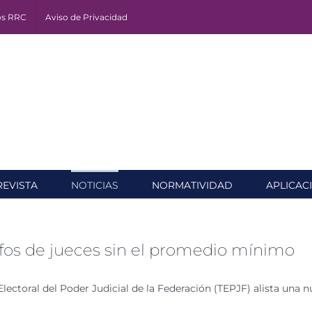
os RRC
Aviso de Privacidad
REVISTA
NOTICIAS
NORMATIVIDAD
APLICAC
fos de jueces sin el promedio mínimo
Electoral del Poder Judicial de la Federación (TEPJF) alista una n