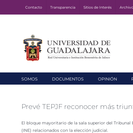
Skip
Contacto
Transparencia
Sitios de Interés
Archiv
to
content
SOMOS
DOCUMENTOS
OPINIÓN
Prevé TEPJF reconocer más triun
El bloque mayoritario de la sala superior del Tribunal 
(INE) relacionados con la elección judicial.