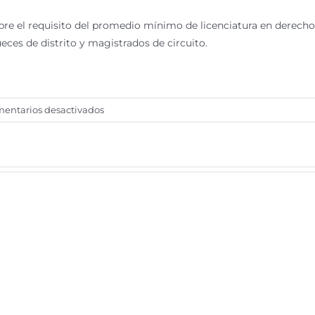
obre el requisito del promedio mínimo de licenciatura en derecho
ueces de distrito y magistrados de circuito.
en
entarios desactivados
Prevé
TEPJF
reconocer
más
triunfos
de
jueces
sin
el
promedio
mínimo