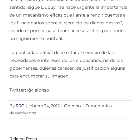
sentido, sigue Dupuy, “se hace urgente la importancia
de un mecanismo eficaz que llame a rendir cuentas a
los funcionarios sobre el ejercicio de dichos gastos”,
siendo el primer paso tener acceso a ellos para darles
un seguimiento puntual.
La publicidad oficial debe estar al servicio de las
necesidades e intereses de los ciudadanos, no de los
gobernantes, quienes carecen de justificación alguna
para encumbrar su imagen.
Twitter: @rialonso
By
RRC
|
febrero 24, 2012
|
Opinión
|
Comentarios
en
desactivados
Publicidad
oficial:
uso
Related Posts