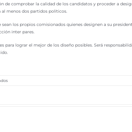
 de comprobar la calidad de los candidatos y proceder a designa
 al menos dos partidos políticos.
ue sean los propios comisionados quienes designen a su preside
ción inter pares.
para lograr el mejor de los diseño posibles. Será responsabilida
ido.
en
ados
¿Qué
futuro
para
el
IFAI?