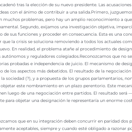
sencadenó tras la elección de su nuevo presidente. Las acusacione
eas con el ánimo de contribuir a una salida.Primero, juzguemos 
sten muchos problemas, pero hay un amplio reconocimiento a que 
ntal. Segundo, exijamos una investigación objetiva, imparcial
o de sus funciones y proceder en consecuencia. Esta es una cond
er que la crisis se soluciona removiendo a todos los actuales com
 nuevo. En realidad, el problema atañe al procedimiento de desi
 autónomos y reguladores colegiados.Reconozcamos que no se tr
torias probadas e independencia de juicio. El mecanismo de desig
o de los aspectos más debatidos. El resultado de la negociació
 la sociedad (?), y a propuesta de los grupos parlamentarios, no
 objetar este nombramiento en un plazo perentorio. Este mecani
nen luego de una negociación entre partidos. El resultado será
nte para objetar una designación le representaría un enorme costo 
ozcamos que en su integración deben concurrir en paridad dos po
camente aceptables, siempre y cuando esté obligado a razonar pú