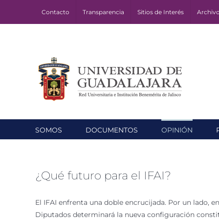
Skip
Contacto
Transparencia
Sitios de Interés
Archiv
to
content
SOMOS
DOCUMENTOS
OPINIÓN
¿Qué futuro para el IFAI?
El IFAI enfrenta una doble encrucijada. Por un lado, 
Diputados determinará la nueva configuración constitu