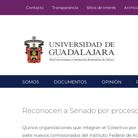
Skip
Contacto
Transparencia
Sitios de Interés
Archiv
to
content
SOMOS
DOCUMENTOS
OPINIÓN
Reconocen a Senado por proceso 
Quince organizaciones que integran el Colectivo por l
siete nuevos comisionados del Instituto Federal de Acc