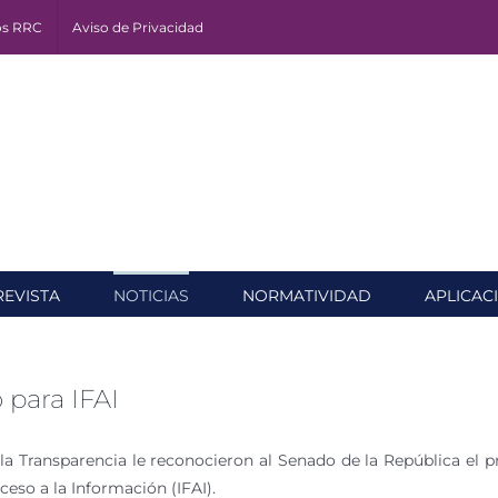
os RRC
Aviso de Privacidad
REVISTA
NOTICIAS
NORMATIVIDAD
APLICAC
para IFAI
a Transparencia le reconocieron al Senado de la República el pr
eso a la Información (IFAI).