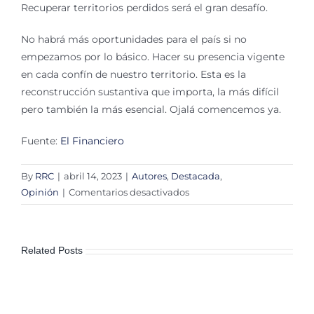
Recuperar territorios perdidos será el gran desafío.
No habrá más oportunidades para el país si no
empezamos por lo básico. Hacer su presencia vigente
en cada confín de nuestro territorio. Esta es la
reconstrucción sustantiva que importa, la más difícil
pero también la más esencial. Ojalá comencemos ya.
Fuente:
El Financiero
By
RRC
|
abril 14, 2023
|
Autores
,
Destacada
,
en
Opinión
|
Comentarios desactivados
Recuperar
el
territorio,
Related Posts
lo
que
importa