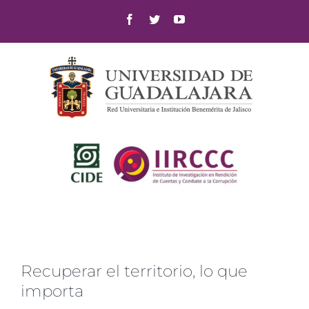
Skip
Facebook
Twitter
YouTube
to
content
Recuperar el territorio, lo que
importa