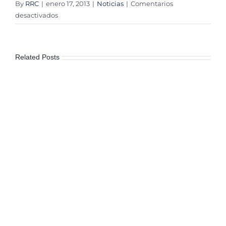
By
RRC
|
enero 17, 2013
|
Noticias
|
Comentarios
en
desactivados
Rinde
gabinete
su
Related Posts
declaración
patrimonial