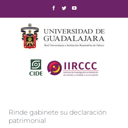
Skip
Facebook
Twitter
YouTube
to
content
Rinde gabinete su declaración
patrimonial