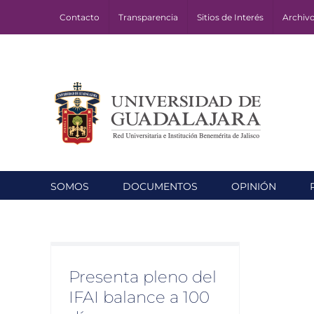
Skip
Contacto
Transparencia
Sitios de Interés
Archiv
to
content
SOMOS
DOCUMENTOS
OPINIÓN
 IFAI
ías
Presenta pleno del
IFAI balance a 100