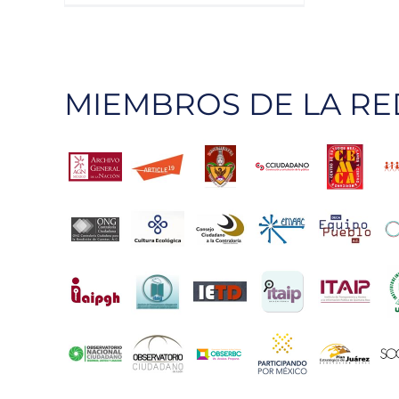
días
de
Gobierno
MIEMBROS DE LA RE