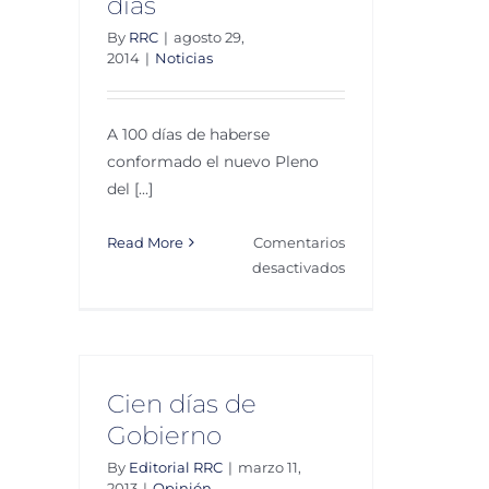
días
By
RRC
|
agosto 29,
2014
|
Noticias
A 100 días de haberse
conformado el nuevo Pleno
del [...]
Read More
Comentarios
en
desactivados
Presenta
pleno
del
IFAI
balance
Cien días de
a
Gobierno
100
By
Editorial RRC
|
marzo 11,
días
2013
|
Opinión