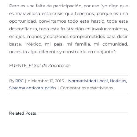
Pero es una falta de participación, por eso “yo digo que
es maravillosa esta crisis que tenemos, porque es una
oportunidad, convirtamos todo este hastío, toda esta
desconfianza, toda esta frustración en involucramiento,
en ojos, manos y corazones comprometidos para decir
basta, “México, mi país, mi familia, mi comunidad,
necesita algo diferente y construirlo en conjunto”.
FUENTE:
El Sol de Zacatecas
By
RRC
|
diciembre 12, 2016
|
Normatividad Local
,
Noticias
,
en
Sistema anticorrupción
|
Comentarios desactivados
Todo
un
reto
Related Posts
la
Ley
Anticorrupc
reconocen