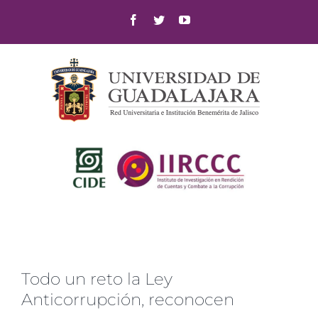
Skip
Facebook
Twitter
YouTube
to
content
Todo un reto la Ley
Anticorrupción, reconocen