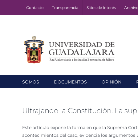
Skip
Contacto
Transparencia
Sitios de Interés
Archiv
to
content
SOMOS
DOCUMENTOS
OPINIÓN
Ultrajando la Constitución. La s
Este artículo expone la forma en que la Suprema Corte
acontecimientos del caso, evidencia los argumentos u