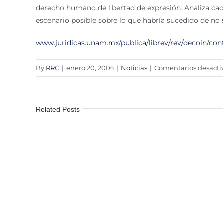
derecho humano de libertad de expresión. Analiza cad
escenario posible sobre lo que habría sucedido de no s
www.juridicas.unam.mx/publica/librev/rev/decoin/cont/
By
RRC
|
enero 20, 2006
|
Noticias
|
Comentarios desacti
Related Posts