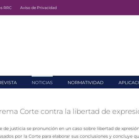
os RRC
Aviso de Privacidad
REVISTA
NOTICIAS
NORMATIVIDAD
APLICAC
uprema Corte contra la libertad de expr
 de justicia se pronunción en un caso sobre libertad de xpresió
sados por la Corte para elaborar sus conclusiones y concluye q