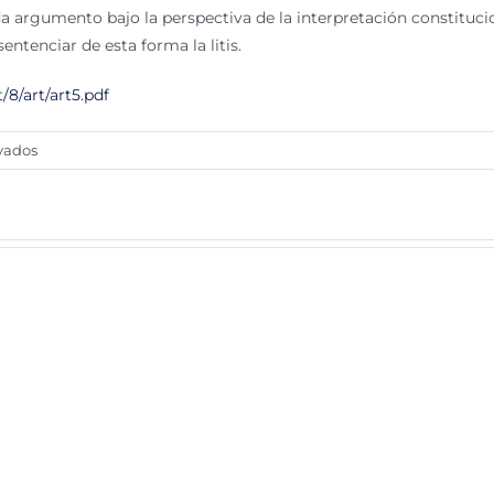
a argumento bajo la perspectiva de la interpretación constituci
entenciar de esta forma la litis.
8/art/art5.pdf
en
vados
Ultrajando
la
Constitución.
La
suprema
Corte
contra
la
libertad
de
expresión
por
CARBONELL,