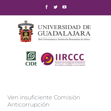
Skip
Facebook
Twitter
YouTube
to
content
Ven insuficiente Comisión
Anticorrupción