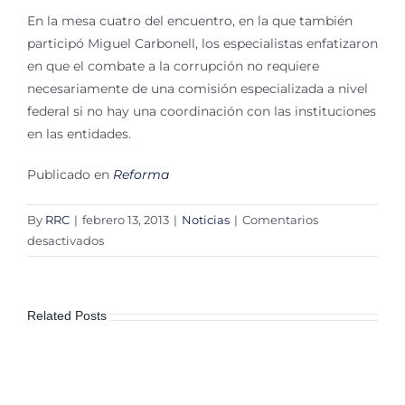
En la mesa cuatro del encuentro, en la que también
participó Miguel Carbonell, los especialistas enfatizaron
en que el combate a la corrupción no requiere
necesariamente de una comisión especializada a nivel
federal si no hay una coordinación con las instituciones
en las entidades.
Publicado en
Reforma
By
RRC
|
febrero 13, 2013
|
Noticias
|
Comentarios
en
desactivados
Ven
insuficiente
Comisión
Related Posts
Anticorrupción