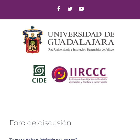
Skip
Facebook
Twitter
YouTube
to
content
Foro de discusión