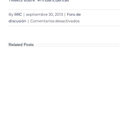
Tweets sobre “#rindancuentas”
By
RRC
|
septiembre 30, 2013
|
Foro de
en
discusión
|
Comentarios desactivados
Foro
de
discusión
Related Posts