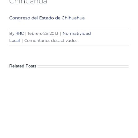
Chihuahua
Congreso del Estado de Chihuahua
By
RRC
|
febrero 25, 2013
|
Normatividad
en
Local
|
Comentarios desactivados
Ley
de
Transparencia
Related Posts
y
Acceso
a
la
Información
Pública
del
Estado
de
Chihuahua