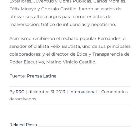
Exteriores, Juventud y Obras Públicas, Carlos Morales,
Félix Minaya y Gonzalo Castillo, fueron acusados de
utilizar sus altos cargos para cometer actos de
malversación, tráfico de influencias y nepotismo.
Asimismo recibieron el rechazo popular Fernández, el
senador oficialista Félix Bautista, uno de sus principales
colaboradores; y el director de Ética y Transparencia del
Poder Ejecutivo, Marino Vinicio Castillo.
Fuente:
Prensa Latina
By
RRC
|
diciembre 31, 2013
|
Internacional
|
Comentarios
en
desactivados
Protestan
contra
corrupción
Related Posts
e
impunidad