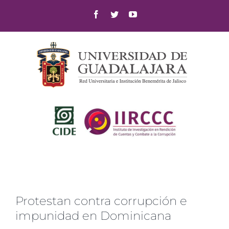
Skip
Facebook
Twitter
YouTube
to
content
Protestan contra corrupción e
impunidad en Dominicana