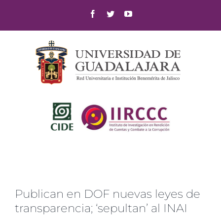
Skip
Facebook
Twitter
YouTube
to
content
Publican en DOF nuevas leyes de
transparencia; ‘sepultan’ al INAI