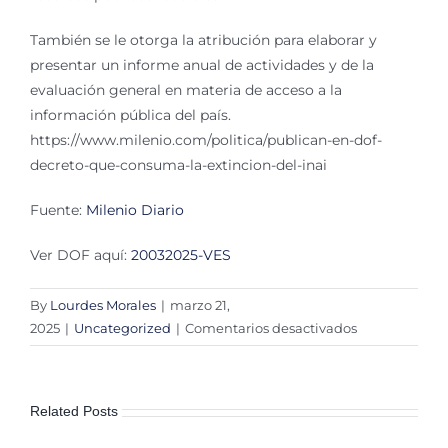
También se le otorga la atribución para elaborar y
presentar un informe anual de actividades y de la
evaluación general en materia de acceso a la
información pública del país.
https://www.milenio.com/politica/publican-en-dof-
decreto-que-consuma-la-extincion-del-inai
Fuente:
Milenio Diario
Ver DOF aquí:
20032025-VES
By
Lourdes Morales
|
marzo 21,
en
2025
|
Uncategorized
|
Comentarios desactivados
Publican
en
DOF
Related Posts
nuevas
leyes