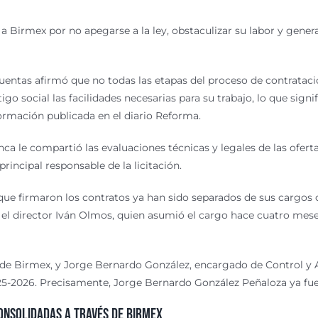
a Birmex por no apegarse a la ley, obstaculizar su labor y gener
entas afirmó que no todas las etapas del proceso de contrataci
o social las facilidades necesarias para su trabajo, lo que sign
ormación publicada en el diario Reforma.
nca le compartió las evaluaciones técnicas y legales de las oferta
incipal responsable de la licitación.
que firmaron los contratos ya han sido separados de sus cargos 
a el director Iván Olmos, quien asumió el cargo hace cuatro mes
de Birmex, y Jorge Bernardo González, encargado de Control y 
25-2026. Precisamente, Jorge Bernardo González Peñaloza ya fu
onsolidadas a través de Birmex