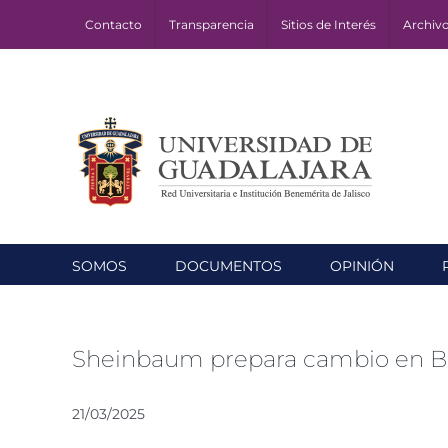
Skip
Contacto
Transparencia
Sitios de Interés
Archiv
to
content
SOMOS
DOCUMENTOS
OPINIÓN
Sheinbaum prepara cambio en Bir
21/03/2025