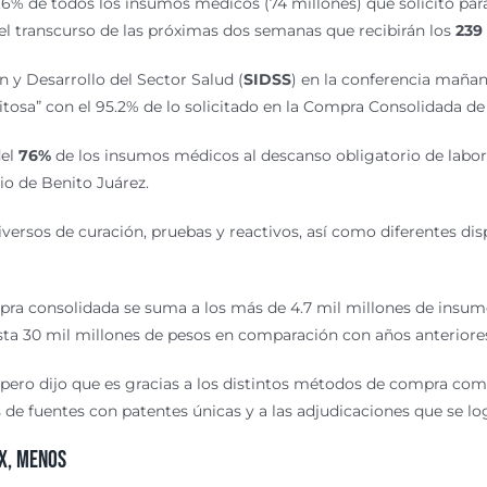
23.6% de todos los insumos médicos
(74 millones) que solicitó pa
 el transcurso de las próximas dos semanas que recibirán los
239
n y Desarrollo del Sector Salud (
SIDSS
) en la conferencia mañan
tosa” con el 95.2% de lo solicitado en la
Compra Consolidada de
del
76%
de los insumos médicos al descanso obligatorio de labor
io de Benito Juárez.
ersos de curación, pruebas y reactivos, así como diferentes disp
pra consolidada se suma a los más de 4.7 mil millones de insu
sta 30 mil millones de pesos en comparación con años anteriore
 pero dijo que es gracias a los distintos métodos de compra com
 fuentes con patentes únicas y a las adjudicaciones que se logr
EX, menos