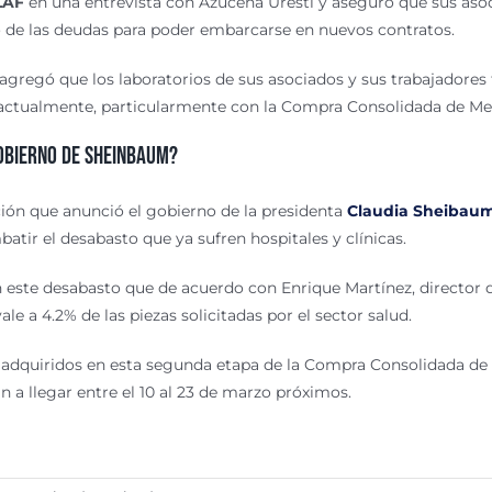
LAF
en una entrevista con Azucena Uresti y aseguró que sus asoc
o de las deudas para poder embarcarse en nuevos contratos.
agregó que los laboratorios de sus asociados y sus trabajadores 
e actualmente, particularmente con la Compra Consolidada de 
obierno de Sheinbaum?
ión que anunció el gobierno de la presidenta
Claudia Sheibau
ir el desabasto que ya sufren hospitales y clínicas.
ste desabasto que de acuerdo con Enrique Martínez, director d
e a 4.2% de las piezas solicitadas por el sector salud.
adquiridos en esta segunda etapa de la Compra Consolidada d
án a
llegar entre el 10 al 23 de marzo próximos
.