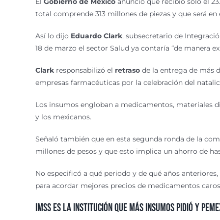
El
Gobierno de México
anunció que
recibió solo el 
total comprende 313 millones de piezas y que será en
Así lo dijo
Eduardo Clark
, subsecretario de Integració
18 de marzo el sector Salud ya contaría “de manera exi
Clark
responsabilizó el
retraso
de la entrega de más 
empresas farmacéuticas por la celebración del natalic
Los
insumos engloban
a medicamentos, materiales div
y los mexicanos.
Señaló también que en esta segunda ronda de la com
millones de pesos y que esto implica un ahorro de ha
No especificó a qué periodo y de qué años anteriores,
para acordar mejores precios de medicamentos caros de
IMSS es la institución que más insumos pidió y PEM