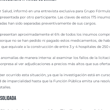
or Salud, informó en una entrevista exclusiva para Grupo Fórmul
resentada por otro participante. Las claves de estos 175 insumo
cradas han sido separadas preventivamente de sus cargos.
epresentan aproximadamente el 6% de todos los insumos comprado
rque no se han pedido ni pagado estos medicamentos, de habers
lo que equivale a la construcción de entre 3 y 4 hospitales de 250
 anomalías de manera interna: al examinar los fallos de la licita
orpresa al ver adjudicaciones a precios más altos que sus oferta
ber ocurrido esta situación, ya que la investigación está en cu
 de imparcialidad hasta que la Función Pública emita una resol
talles.
nsolidada