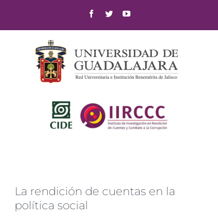
Skip
Facebook
Twitter
YouTube
to
content
La rendición de cuentas en la
política social