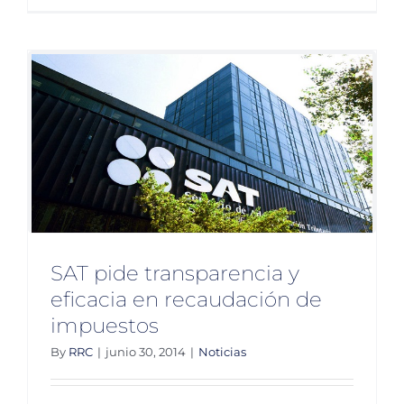
los
ciudada
creciero
y
exigiero
SAT pide transparencia y
eficacia en recaudación de
impuestos
By
RRC
|
junio 30, 2014
|
Noticias