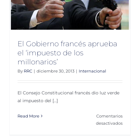
El Gobierno francés aprueba
el ‘impuesto de los
millonarios’
By
RRC
|
diciembre 30, 2013
|
Internacional
El Consejo Constitucional francés dio luz verde
al impuesto del [...]
Read More
Comentarios
en
desactivados
El
Gobiern