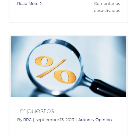
Read More
Comentarios
en
desactivados
Impuest
y
gasto
Impuestos
By
RRC
|
septiembre 13, 2013
|
Autores
,
Opinión