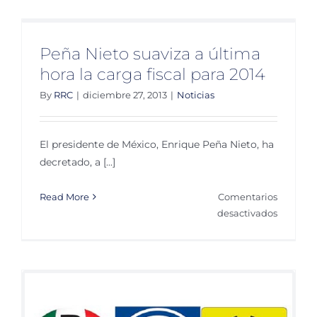
francés
aprueba
el
Peña Nieto suaviza a última
‘impues
hora la carga fiscal para 2014
de
los
By
RRC
|
diciembre 27, 2013
|
Noticias
millonar
El presidente de México, Enrique Peña Nieto, ha
decretado, a [...]
Read More
Comentarios
en
desactivados
Peña
Nieto
suaviza
a
última
hora