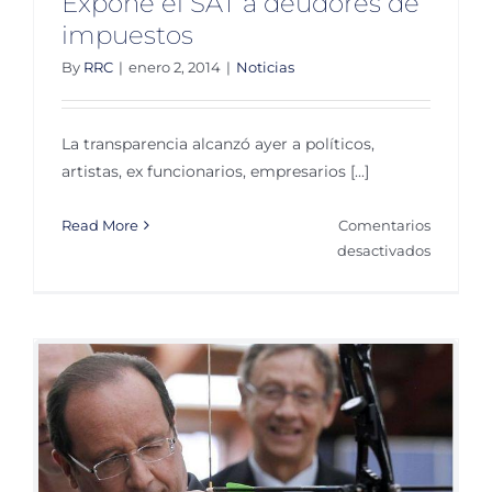
Expone el SAT a deudores de
impuestos
By
RRC
|
enero 2, 2014
|
Noticias
La transparencia alcanzó ayer a políticos,
artistas, ex funcionarios, empresarios [...]
Read More
Comentarios
en
desactivados
Expone
el
SAT
a
deudore
de
impuest