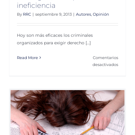
ineficiencia
By
RRC
|
septiembre 9, 2013
|
Autores
,
Opinión
Hoy son más eficaces los criminales
organizados para exigir derecho [...]
Read More
Comentarios
en
desactivados
Privilegi
corrupci
e
ineficien
r