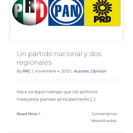
la
carga
fiscal
para
2014
Un partido nacional y dos
regionales
By
RRC
|
noviembre 4, 2013
|
Autores
,
Opinión
Hace ya algún tiempo que los políticos
mexicanos piensan principalmente [...]
Read More
Comentarios
en
desactivados
Un