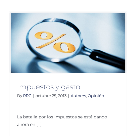
partido
nacional
y
dos
regional
Impuestos y gasto
By
RRC
|
octubre 25, 2013
|
Autores
,
Opinión
La batalla por los impuestos se está dando
ahora en [...]