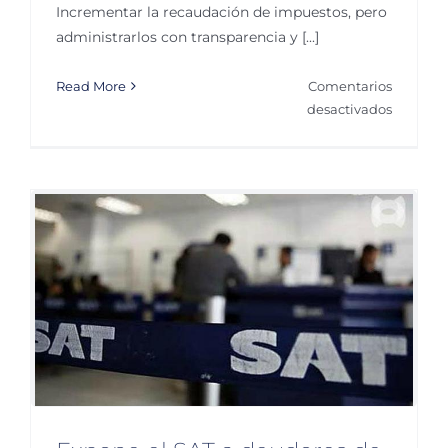
Incrementar la recaudación de impuestos, pero
administrarlos con transparencia y [...]
Read More
Comentarios
en
desactivados
SAT
pide
transpar
y
eficacia
en
recauda
de
impuest